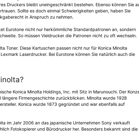
Ihres Druckers bleibt uneingeschränkt bestehen. Ebenso können Sie a
ertrauen. Sollte es doch einmal Schwierigkeiten geben, haben Sie
ckgaberecht in Anspruch zu nehmen.
etet Eurotone nicht nur herkömmliche Standardpatronen an, sondern
chweite. So müssen Vieldrucker die Patronen nicht zu oft wechseln.
lta Toner. Diese Kartuschen passen nicht nur für Konica Minolta
r Lexmark Laserdrucker. Bei Eurotone können Sie natürlich auch die
inolta?
nische Konica Minolta Holdings, Inc. mit Sitz in Marunouchi. Der Konz
l längere Firmengeschichte zurückblicken. Minolta wurde 1928
ersteller. Konica wurde 1873 gegründet und war ebenfalls auf
ta im Jahr 2006 an das japanische Unternehmen Sony verkauft
hlich Fotokopierer und Bürodrucker her. Besonders bekannt sind die