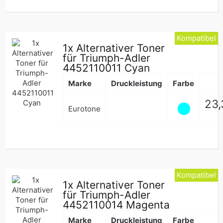
Kompatibel
1x Alternativer Toner
für Triumph-Adler
4452110011 Cyan
Marke
Druckleistung
Farbe
Nor
23,
Eurotone
Pre
Kompatibel
1x Alternativer Toner
für Triumph-Adler
4452110014 Magenta
Marke
Druckleistung
Farbe