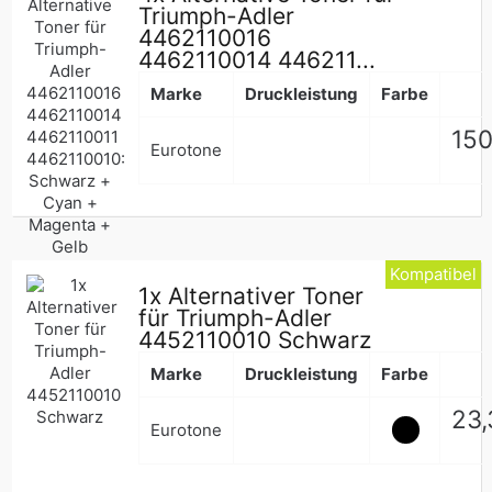
Triumph-Adler
4462110016
4462110014 446211...
Marke
Druckleistung
Farbe
Nor
150
Eurotone
Pre
Kompatibel
1x Alternativer Toner
für Triumph-Adler
4452110010 Schwarz
Marke
Druckleistung
Farbe
Nor
23,
Eurotone
Pre