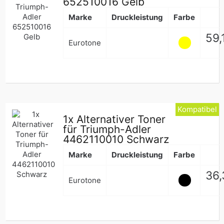
652510016 Gelb
Marke
Druckleistung
Farbe
Nor
59,
Eurotone
Pre
Kompatibel
1x Alternativer Toner
für Triumph-Adler
4462110010 Schwarz
Marke
Druckleistung
Farbe
Nor
36,
Eurotone
Pre