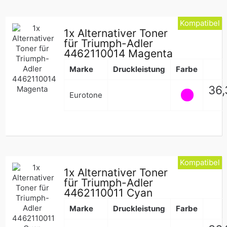
Kompatibel
1x Alternativer Toner
für Triumph-Adler
4462110014 Magenta
Marke
Druckleistung
Farbe
Nor
36,
Eurotone
Pre
Kompatibel
1x Alternativer Toner
für Triumph-Adler
4462110011 Cyan
Marke
Druckleistung
Farbe