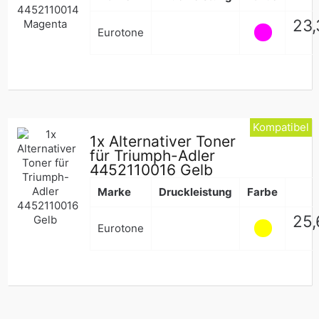
Nor
23,
Eurotone
Pre
Kompatibel
1x Alternativer Toner
für Triumph-Adler
4452110016 Gelb
Marke
Druckleistung
Farbe
Nor
25,
Eurotone
Pre