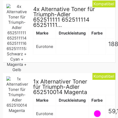
Kompatibel
4x Alternative Toner für
Triumph-Adler
652511111 652511114
65251111...
Marke
Druckleistung
Farbe
Nor
188
Eurotone
Pre
Kompatibel
1x Alternativer Toner
für Triumph-Adler
652510014 Magenta
Marke
Druckleistung
Farbe
Nor
59,
Eurotone
Pre