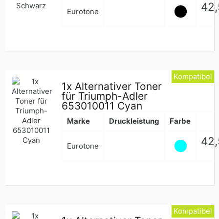
Nor
42
Eurotone
Pre
Kompatibel
1x Alternativer Toner
für Triumph-Adler
653010011 Cyan
Marke
Druckleistung
Farbe
Nor
42
Eurotone
Pre
Kompatibel