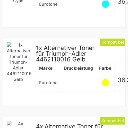
Nor
36,
Eurotone
Pre
Kompatibel
1x Alternativer Toner
für Triumph-Adler
4462110016 Gelb
Marke
Druckleistung
Farbe
Nor
36,
Eurotone
Pre
Kompatibel
4x Alternative Toner für