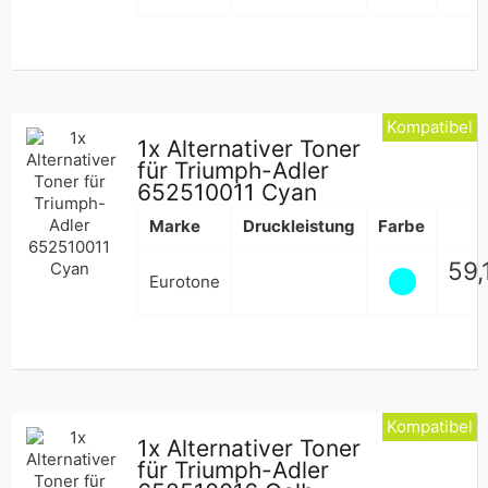
Kompatibel
1x Alternativer Toner
für Triumph-Adler
652510011 Cyan
Marke
Druckleistung
Farbe
Nor
59,
Eurotone
Pre
Kompatibel
1x Alternativer Toner
für Triumph-Adler