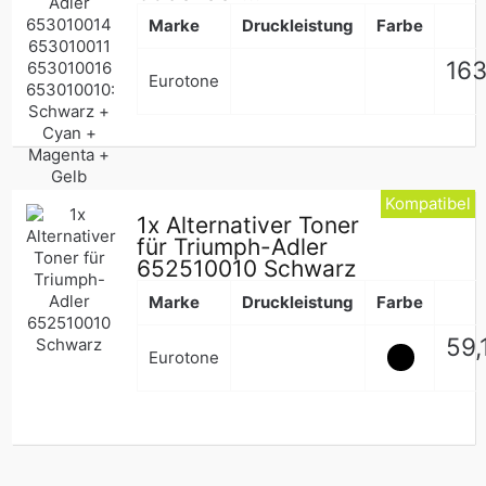
Marke
Druckleistung
Farbe
Nor
163
Eurotone
Pre
Kompatibel
1x Alternativer Toner
für Triumph-Adler
652510010 Schwarz
Marke
Druckleistung
Farbe
Nor
59,
Eurotone
Pre