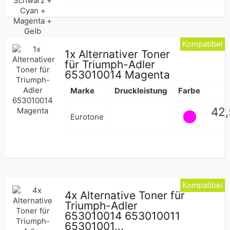
Kompatibel
1x Alternativer Toner
für Triumph-Adler
653010014 Magenta
Marke
Druckleistung
Farbe
Nor
42
Eurotone
Pre
Kompatibel
4x Alternative Toner für
Triumph-Adler
653010014 653010011
65301001...