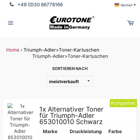
Direkt
+49 (0)30 66778166
German
▼
zum
Inhalt
Wa
Seitennavigation
Home
›
Triumph-Adler>Toner-Kartuschen
Triumph-Adler>Toner-Kartuschen
SORTIEREN NACH
Kompatibel
1x Alternativer Toner
für Triumph-Adler
653010010 Schwarz
Marke
Druckleistung
Farbe