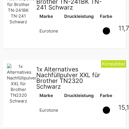
Brother TN-241BK TN-
241 Schwarz
Marke
Druckleistung
Farbe
Nor
11,
Eurotone
Pre
Kompatibel
1x Alternatives
Nachfüllpulver XXL für
Brother TN2320
Schwarz
Marke
Druckleistung
Farbe
Nor
15,
Eurotone
Pre