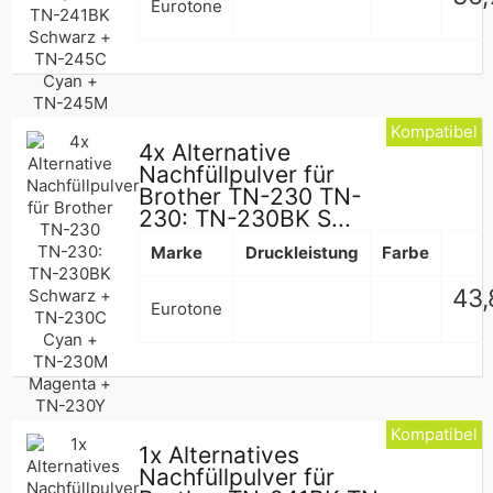
Eurotone
Pre
Kompatibel
4x Alternative
Nachfüllpulver für
Brother TN-230 TN-
230: TN-230BK S...
Marke
Druckleistung
Farbe
Nor
43,
Eurotone
Pre
Kompatibel
1x Alternatives
Nachfüllpulver für