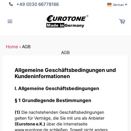
Direkt
+49 (0)30 66778166
German
▼
zum
Inhalt
Wa
Seitennavigation
Home
›
AGB
AGB
Allgemeine Geschäftsbedingungen und
Kundeninformationen
I. Allgemeine Geschäftsbedingungen
§ 1 Grundlegende Bestimmungen
(1)
Die nachstehenden Geschäftsbedingungen
gelten für Verträge, die Sie mit uns als Anbieter
(
Eurotone e.K.
)
über die Internetseite
www.eurotone.de schließen. Soweit nicht anders