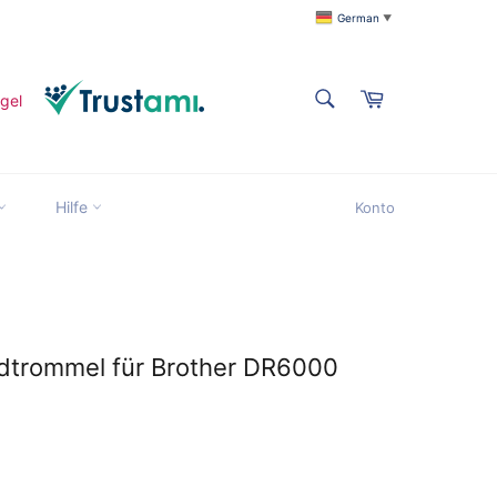
German
▼
SUCHEN
Warenkorb
Suchen
Suchen
Hilfe
Konto
title
ildtrommel für Brother DR6000