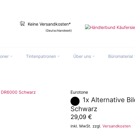
Keine Versandkosten*
(Deutschlandweit)
toner
Tintenpatronen
Über uns
Büromaterial
slation missing: de.ymm_app.searchbox_
Eurotone
1x Alternative B
Schwarz
Normaler
29,09 €
Preis
inkl. MwSt. zzgl.
Versandkosten