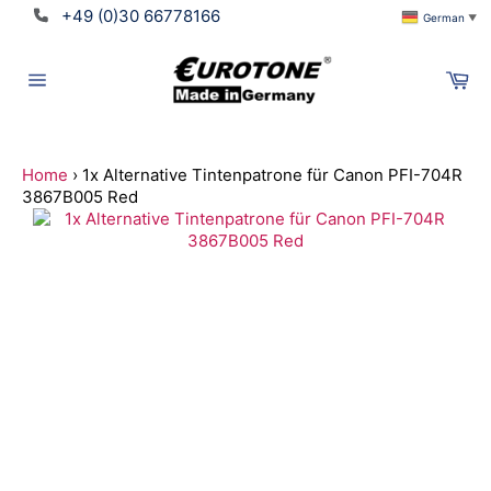
Direkt
+49 (0)30 66778166
German
▼
zum
Inhalt
Wa
Seitennavigation
Home
›
1x Alternative Tintenpatrone für Canon PFI-704R
3867B005 Red
Suchen
Translation
missing:
de.ymm_app.searchbox_title