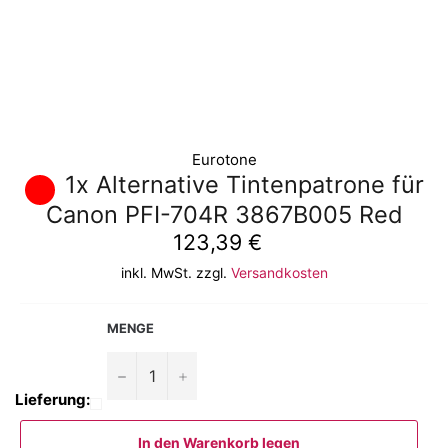
Eurotone
1x Alternative Tintenpatrone für
Canon PFI-704R 3867B005 Red
Normaler
123,39 €
Preis
inkl. MwSt. zzgl.
Versandkosten
MENGE
−
+
Lieferung:
In den Warenkorb legen