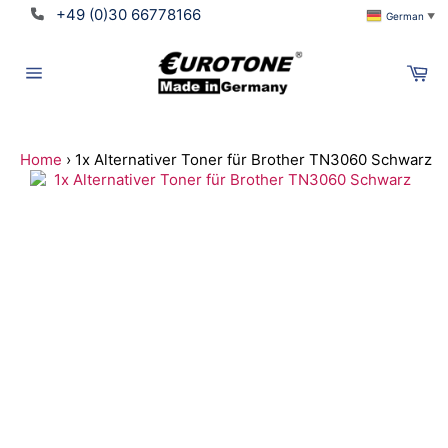
Direkt
+49 (0)30 66778166
German
▼
zum
Inhalt
Wa
Seitennavigation
Home
›
1x Alternativer Toner für Brother TN3060 Schwarz
Suchen
Translation
missing:
de.ymm_app.searchbox_title