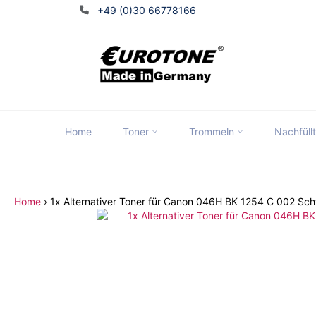
Direkt
+49 (0)30 66778166
zum
Inhalt
Home
Toner
Trommeln
Nachfüll
Tran
Home
›
1x Alternativer Toner für Canon 046H BK 1254 C 002 Sc