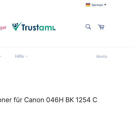
German
▼
SUCHEN
Warenkorb
Suchen
Suchen
Hilfe
Konto
title
Toner für Canon 046H BK 1254 C