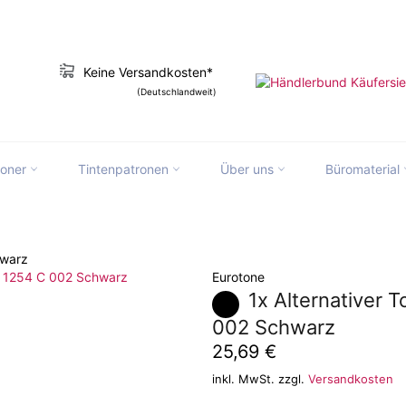
Keine Versandkosten*
(Deutschlandweit)
toner
Tintenpatronen
Über uns
Büromaterial
slation missing: de.ymm_app.searchbox_
hwarz
Eurotone
1x Alternativer 
002 Schwarz
Normaler
25,69 €
Preis
inkl. MwSt. zzgl.
Versandkosten