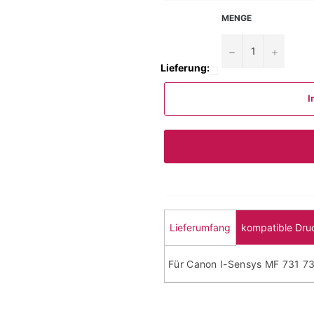
MENGE
−
+
Lieferung:
I
Lieferumfang
kompatible Dru
Für Canon I-Sensys MF 731 7