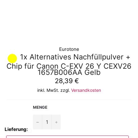
Eurotone
1x Alternatives Nachfüllpulver +
Chip für Canon C-EXV 26 Y CEXV26
1657B006AA Gelb
Normaler
28,39 €
Preis
inkl. MwSt. zzgl.
Versandkosten
MENGE
−
+
Lieferung: