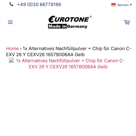
Direkt
+49 (0)30 66778166
German
▼
zum
Inhalt
Wa
Seitennavigation
Home
›
1x Alternatives Nachfüllpulver + Chip für Canon C-
EXV 26 Y CEXV26 1657B006AA Gelb
Suchen
Translation
missing:
de.ymm_app.searchbox_title