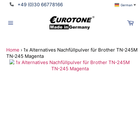
Direkt
+49 (0)30 66778166
German
▼
zum
Inhalt
Wa
Seitennavigation
Home
›
1x Alternatives Nachfüllpulver für Brother TN-245M
TN-245 Magenta
Suchen
Translation
missing:
de.ymm_app.searchbox_title