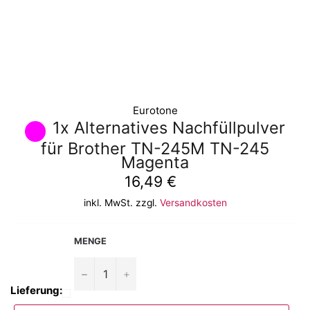
Eurotone
1x Alternatives Nachfüllpulver
für Brother TN-245M TN-245
Magenta
Normaler
16,49 €
Preis
inkl. MwSt. zzgl.
Versandkosten
MENGE
−
+
Lieferung: