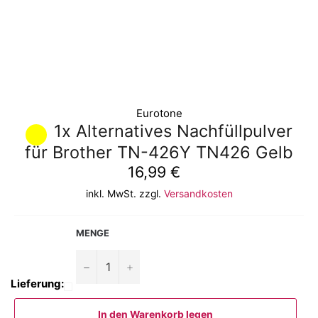
Eurotone
1x Alternatives Nachfüllpulver
für Brother TN-426Y TN426 Gelb
Normaler
16,99 €
Preis
inkl. MwSt. zzgl.
Versandkosten
MENGE
−
+
Lieferung:
In den Warenkorb legen