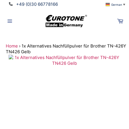
Direkt
+49 (0)30 66778166
German
▼
zum
Inhalt
Wa
Seitennavigation
Home
›
1x Alternatives Nachfüllpulver für Brother TN-426Y
TN426 Gelb
Suchen
Translation
missing:
de.ymm_app.searchbox_title