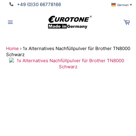
Direkt
+49 (0)30 66778166
German
▼
zum
Inhalt
Wa
Seitennavigation
Home
›
1x Alternatives Nachfüllpulver für Brother TN8000
Schwarz
Suchen
Translation
missing:
de.ymm_app.searchbox_title