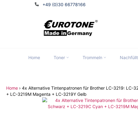
Direkt
+49 (0)30 66778166
zum
Inhalt
Home
Toner
Trommeln
Nachfüll
Tran
Home
›
4x Alternative Tintenpatronen für Brother LC-3219: LC
+ LC-3219M Magenta + LC-3219Y Gelb