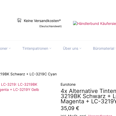
Keine Versandkosten*
(Deutschlandweit)
toner
Tintenpatronen
Über uns
Büromaterial
slation missing: de.ymm_app.searchbox_
-3219BK Schwarz + LC-3219C Cyan
Eurotone
4x Alternative Tinte
3219BK Schwarz + 
Magenta + LC-3219
Normaler
35,09 €
Preis
inkl. MwSt. zzgl.
Versandkosten