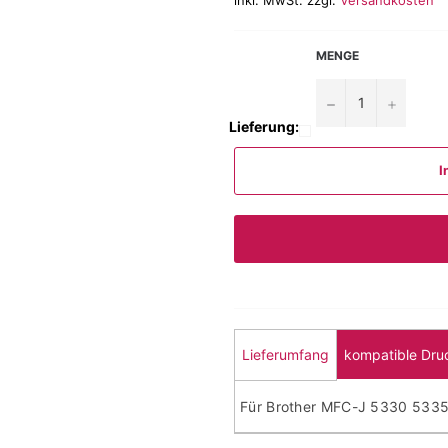
MENGE
−
+
Lieferung:
I
Lieferumfang
kompatible Dru
Für Brother MFC-J 5330 53