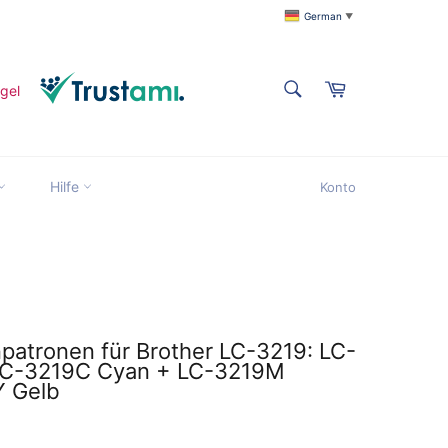
German
▼
SUCHEN
Warenkorb
Suchen
Suchen
Hilfe
Konto
title
npatronen für Brother LC-3219: LC-
LC-3219C Cyan + LC-3219M
Y Gelb