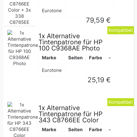
Eurotone
Normaler
79,59 €
Preis
Kompatibel
1x Alternative
Tintenpatrone für HP
100 C9368AE Photo
Marke
Seiten
Farbe
-
Eurotone
Normaler
25,19 €
Preis
Kompatibel
1x Alternative
Tintenpatrone für HP
343 C8766EE Color
Marke
Seiten
Farbe
-