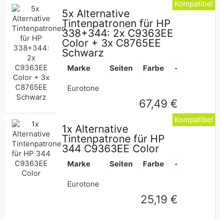
Kompatibel
5x Alternative
Tintenpatronen für HP
338+344: 2x C9363EE
Color + 3x C8765EE
Schwarz
Marke
Seiten
Farbe
-
Eurotone
Normaler
67,49 €
Preis
Kompatibel
1x Alternative
Tintenpatrone für HP
344 C9363EE Color
Marke
Seiten
Farbe
-
Eurotone
Normaler
25,19 €
Preis