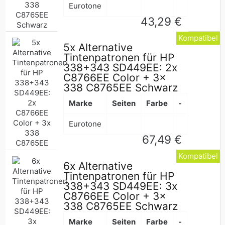
Eurotone
Normaler
43,29 €
Preis
Kompatibel
5x Alternative
Tintenpatronen für HP
338+343 SD449EE: 2x
C8766EE Color + 3x
338 C8765EE Schwarz
Marke
Seiten
Farbe
-
Eurotone
Normaler
67,49 €
Preis
Kompatibel
6x Alternative
Tintenpatronen für HP
338+343 SD449EE: 3x
C8766EE Color + 3x
338 C8765EE Schwarz
Marke
Seiten
Farbe
-