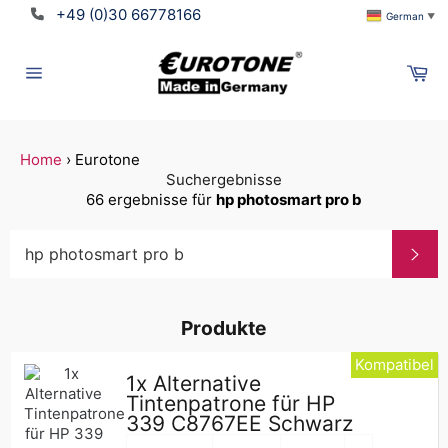
Direkt
+49 (0)30 66778166
German
▼
zum
Inhalt
Wa
Seitennavigation
Home
›
Eurotone
Suchergebnisse
66 ergebnisse für
hp photosmart pro b
Suc
Produkte
Kompatibel
1x Alternative
Tintenpatrone für HP
339 C8767EE Schwarz