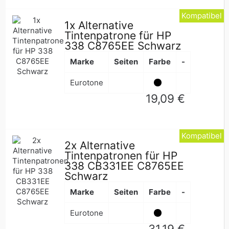
Kompatibel
1x Alternative
Tintenpatrone für HP
338 C8765EE Schwarz
Marke
Seiten
Farbe
-
Eurotone
Normaler
19,09 €
Preis
Kompatibel
2x Alternative
Tintenpatronen für HP
338 CB331EE C8765EE
Schwarz
Marke
Seiten
Farbe
-
Eurotone
Normaler
31,19 €