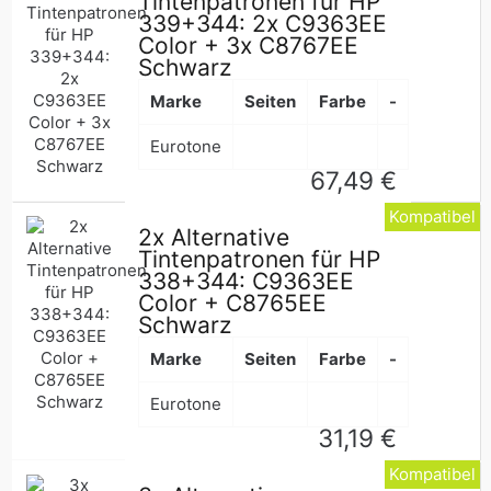
Tintenpatronen für HP
339+344: 2x C9363EE
Color + 3x C8767EE
Schwarz
Marke
Seiten
Farbe
-
Eurotone
Normaler
67,49 €
Preis
Kompatibel
2x Alternative
Tintenpatronen für HP
338+344: C9363EE
Color + C8765EE
Schwarz
Marke
Seiten
Farbe
-
Eurotone
Normaler
31,19 €
Preis
Kompatibel