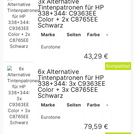
3x Alternative
Tintenpatronen für HP
338+344: C9363EE
Color + 2x C8765EE
Schwarz
Marke
Seiten
Farbe
-
Eurotone
Normaler
43,29 €
Preis
Kompatibel
6x Alternative
Tintenpatronen für HP
338+344: 3x C9363EE
Color + 3x C8765EE
Schwarz
Marke
Seiten
Farbe
-
Eurotone
Normaler
79,59 €
Preis