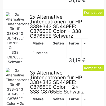
Preis
Kompatibel
2x Alternative
Tintenpatronen für HP
338+343 SD449EE:
C8766EE Color + 338
C8765EE Schwarz
Marke
Seiten
Farbe
-
Eurotone
Normaler
31,19 €
Preis
Kompatibel
3x Alternative
Tintenpatronen für HP
338+343 SD449EE:
C8766EE Color + 2x
338 C8765EE Schwarz
Marke
Seiten
Farbe
-