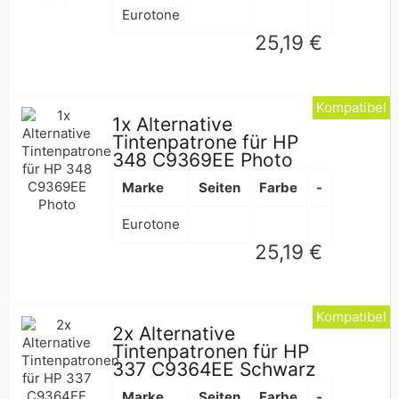
Eurotone
Normaler
25,19 €
Preis
Kompatibel
1x Alternative
Tintenpatrone für HP
348 C9369EE Photo
Marke
Seiten
Farbe
-
Eurotone
Normaler
25,19 €
Preis
Kompatibel
2x Alternative
Tintenpatronen für HP
337 C9364EE Schwarz
Marke
Seiten
Farbe
-