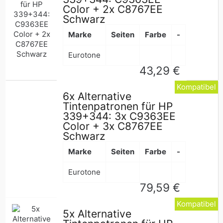
Color + 2x C8767EE
Schwarz
Marke
Seiten
Farbe
-
Eurotone
Normaler
43,29 €
Preis
Kompatibel
6x Alternative
Tintenpatronen für HP
339+344: 3x C9363EE
Color + 3x C8767EE
Schwarz
Marke
Seiten
Farbe
-
Eurotone
Normaler
79,59 €
Preis
Kompatibel
5x Alternative