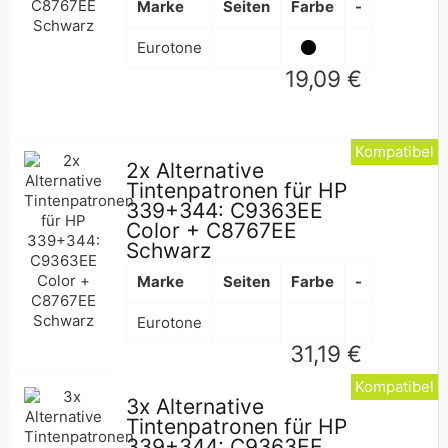
Marke
Seiten
Farbe
-
Eurotone
Normaler
19,09 €
Preis
Kompatibel
2x Alternative
Tintenpatronen für HP
339+344: C9363EE
Color + C8767EE
Schwarz
Marke
Seiten
Farbe
-
Eurotone
Normaler
31,19 €
Preis
Kompatibel
3x Alternative
Tintenpatronen für HP
339+344: C9363EE