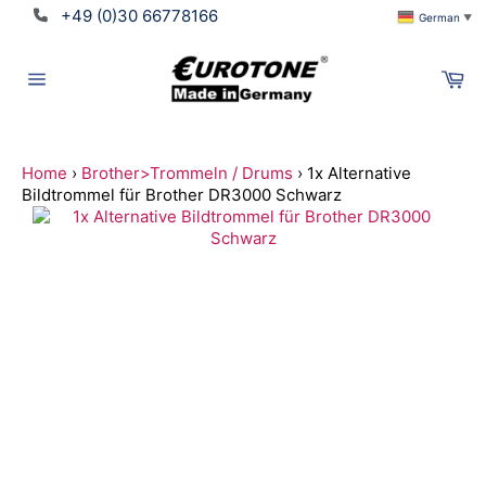
Direkt
+49 (0)30 66778166
German
▼
zum
Inhalt
Wa
Seitennavigation
Home
›
Brother>Trommeln / Drums
›
1x Alternative
Bildtrommel für Brother DR3000 Schwarz
Suchen
Translation
missing:
de.ymm_app.searchbox_title