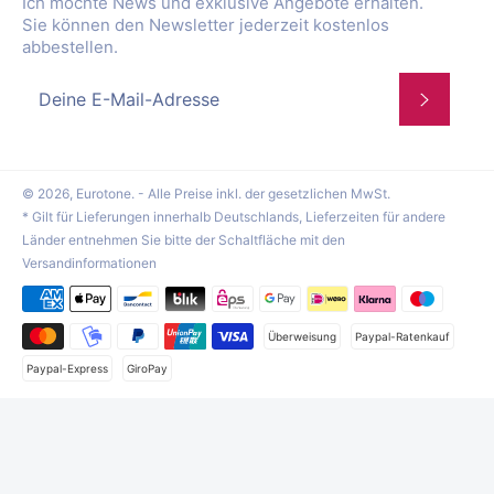
Ich möchte News und exklusive Angebote erhalten.
Sie können den Newsletter jederzeit kostenlos
abbestellen.
Abonnie
© 2026,
Eurotone
. - Alle Preise inkl. der gesetzlichen MwSt.
* Gilt für Lieferungen innerhalb Deutschlands, Lieferzeiten für andere
Länder entnehmen Sie bitte der Schaltfläche mit den
Versandinformationen
Zahlungsmethoden
Überweisung
Paypal-Ratenkauf
Paypal-Express
GiroPay