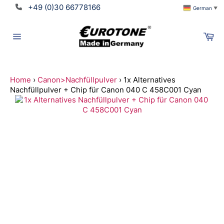
Direkt
+49 (0)30 66778166
German
▼
zum
Inhalt
Wa
Seitennavigation
Home
›
Canon>Nachfüllpulver
›
1x Alternatives
Nachfüllpulver + Chip für Canon 040 C 458C001 Cyan
Suchen
Translation
missing:
de.ymm_app.searchbox_title