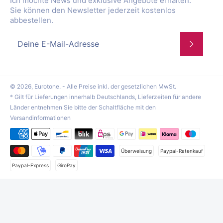
Ich möchte News und exklusive Angebote erhalten.
Sie können den Newsletter jederzeit kostenlos
abbestellen.
Abonnie
© 2026,
Eurotone
. - Alle Preise inkl. der gesetzlichen MwSt.
* Gilt für Lieferungen innerhalb Deutschlands, Lieferzeiten für andere
Länder entnehmen Sie bitte der Schaltfläche mit den
Versandinformationen
Zahlungsmethoden
Überweisung
Paypal-Ratenkauf
Paypal-Express
GiroPay