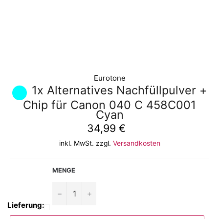
Eurotone
1x Alternatives Nachfüllpulver +
Chip für Canon 040 C 458C001
Cyan
Normaler
34,99 €
Preis
inkl. MwSt. zzgl.
Versandkosten
MENGE
−
+
Lieferung: