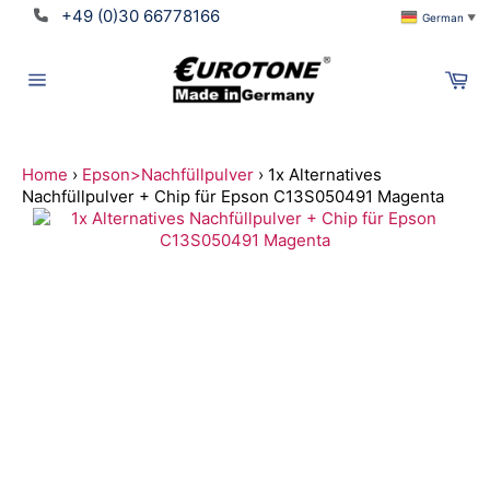
Direkt
+49 (0)30 66778166
German
▼
zum
Inhalt
Wa
Seitennavigation
Home
›
Epson>Nachfüllpulver
›
1x Alternatives
Nachfüllpulver + Chip für Epson C13S050491 Magenta
Suchen
Translation
missing:
de.ymm_app.searchbox_title