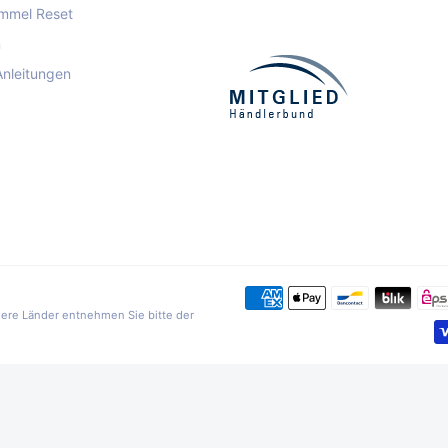
mmel Reset
n
Anleitungen
ndere Länder entnehmen Sie bitte der