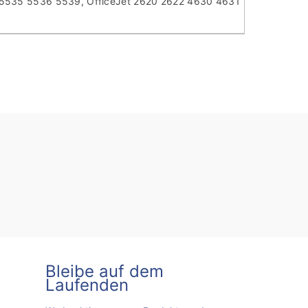
535 5536 5539, OfficeJet 2620 2622 4630 4631
Bleibe auf dem
Laufenden