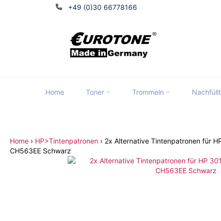
Direkt
+49 (0)30 66778166
zum
Inhalt
Home
Toner
Trommeln
Nachfüll
Tran
Home
›
HP>Tintenpatronen
›
2x Alternative Tintenpatronen für 
CH563EE Schwarz