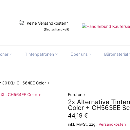
Keine Versandkosten*
(Deutschlandweit)
toner
Tintenpatronen
Über uns
Büromaterial
slation missing: de.ymm_app.searchbox_
HP 301XL: CH564EE Color +
Eurotone
2x Alternative Tint
Color + CH563EE S
Normaler
44,19 €
Preis
inkl. MwSt. zzgl.
Versandkosten