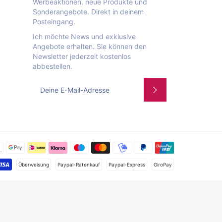
Werbeaktionen, neue Produkte und
Sonderangebote. Direkt in deinem
Posteingang.
Ich möchte News und exklusive
Angebote erhalten. Sie können den
Newsletter jederzeit kostenlos
abbestellen.
Abonnieren
Zahlungsmet
Überweisung
Paypal-Ratenkauf
Paypal-Express
GiroPay