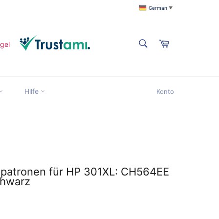
German
▼
SUCHEN
Warenkorb
Suchen
Suchen
Hilfe
Konto
title
enpatronen für HP 301XL: CH564EE
chwarz