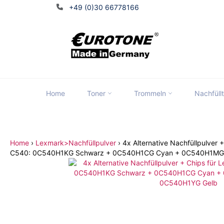
Direkt
+49 (0)30 66778166
zum
Inhalt
Home
Toner
Trommeln
Nachfüll
Tran
Home
›
Lexmark>Nachfüllpulver
›
4x Alternative Nachfüllpulver
C540: 0C540H1KG Schwarz + 0C540H1CG Cyan + 0C540H1MG