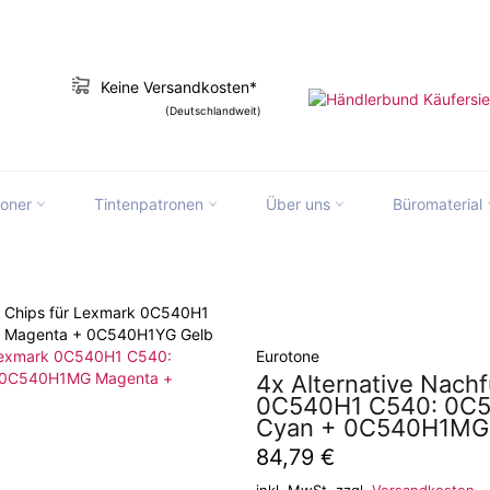
Keine Versandkosten*
(Deutschlandweit)
toner
Tintenpatronen
Über uns
Büromaterial
slation missing: de.ymm_app.searchbox_
 + Chips für Lexmark 0C540H1
 Magenta + 0C540H1YG Gelb
Eurotone
4x Alternative Nachf
0C540H1 C540: 0C
Cyan + 0C540H1MG
Normaler
84,79 €
Preis
inkl. MwSt. zzgl.
Versandkosten