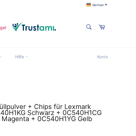
German
▼
SUCHEN
Warenkorb
Suchen
Suchen
Hilfe
Konto
title
üllpulver + Chips für Lexmark
540H1KG Schwarz + 0C540H1CG
 Magenta + 0C540H1YG Gelb