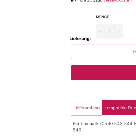
MENGE
−
+
Lieferung:
I
Lieferumfang
kompatible Dru
Für Lexmark C 540 543 544 
546