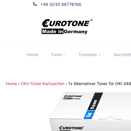
Direkt
+49 (0)30 66778166
zum
Inhalt
Home
Toner
Trommeln
Nachfüll
Tran
Hersteller wählen
Home
›
OKI>Toner-Kartuschen
›
1x Alternativer Toner für OKI 4