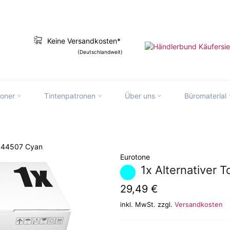
Keine Versandkosten*
(Deutschlandweit)
toner
Tintenpatronen
Über uns
Büromaterial
slation missing: de.ymm_app.searchbox_
Druckerserie
Druckermodell
4844507 Cyan
Eurotone
1x Alternativer 
Normaler
29,49 €
Preis
inkl. MwSt. zzgl.
Versandkosten