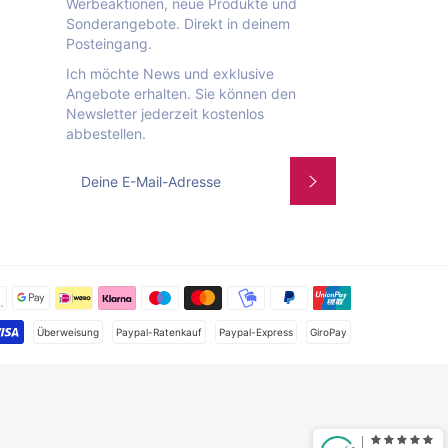
Werbeaktionen, neue Produkte und
Sonderangebote. Direkt in deinem
Posteingang.
Ich möchte News und exklusive
Angebote erhalten. Sie können den
Newsletter jederzeit kostenlos
abbestellen.
Abonnieren
Zahlungsmet
Überweisung
Paypal-Ratenkauf
Paypal-Express
GiroPay