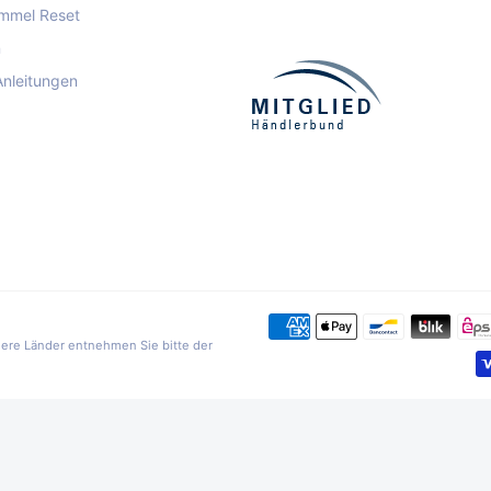
mmel Reset
n
Anleitungen
ndere Länder entnehmen Sie bitte der