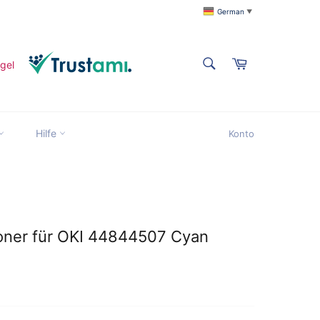
German
▼
SUCHEN
Warenkorb
Suchen
Suchen
Hilfe
Konto
title
Toner für OKI 44844507 Cyan