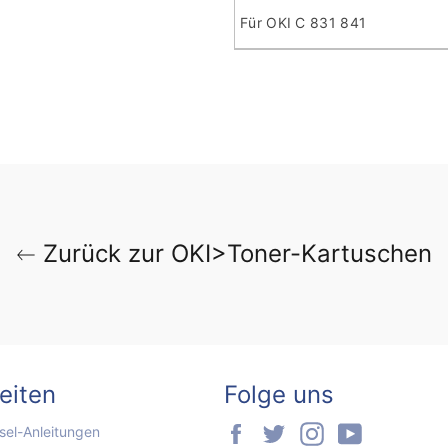
Für OKI C 831 841
Zurück zur OKI>Toner-Kartuschen
seiten
Folge uns
Facebook
Twitter
Instagram
YouTube
el-Anleitungen