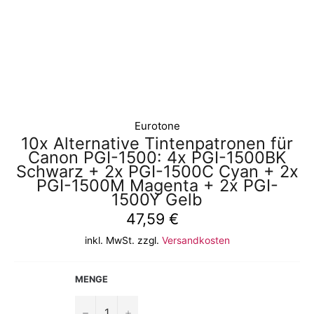
Eurotone
10x Alternative Tintenpatronen für
Canon PGI-1500: 4x PGI-1500BK
Schwarz + 2x PGI-1500C Cyan + 2x
PGI-1500M Magenta + 2x PGI-
1500Y Gelb
Normaler
47,59 €
Preis
inkl. MwSt. zzgl.
Versandkosten
MENGE
−
+