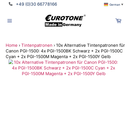
Direkt
+49 (0)30 66778166
German
▼
zum
Inhalt
Wa
Seitennavigation
Home
›
Tintenpatronen
›
10x Alternative Tintenpatronen für
Canon PGI-1500: 4x PGI-1500BK Schwarz + 2x PGI-1500C
Cyan + 2x PGI-1500M Magenta + 2x PGI-1500Y Gelb
Suchen
Translation
missing:
de.ymm_app.searchbox_title