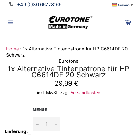
Direkt
+49 (0)30 66778166
German
▼
zum
Inhalt
Wa
Seitennavigation
Home
›
1x Alternative Tintenpatrone für HP C6614DE 20
Schwarz
Suchen
Eurotone
1x Alternative Tintenpatrone für HP
C6614DE 20 Schwarz
Normaler
29,89 €
Translation
Preis
inkl. MwSt. zzgl.
Versandkosten
missing:
de.ymm_app.searchbox_title
MENGE
−
+
Lieferung: