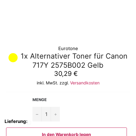
Eurotone
1x Alternativer Toner für Canon
717Y 2575B002 Gelb
Normaler
30,29 €
Preis
inkl. MwSt. zzgl.
Versandkosten
MENGE
−
+
Lieferung:
In den Warenkorb legen