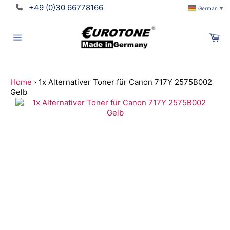
Direkt
+49 (0)30 66778166
German
▼
zum
Inhalt
Wa
Seitennavigation
Home
›
1x Alternativer Toner für Canon 717Y 2575B002
Gelb
Suchen
Translation
missing:
de.ymm_app.searchbox_title