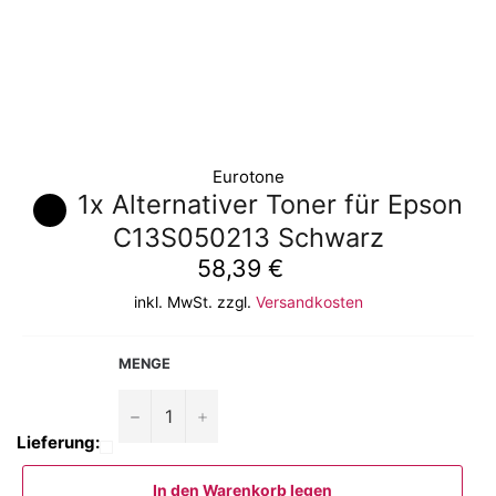
Eurotone
1x Alternativer Toner für Epson
C13S050213 Schwarz
Normaler
58,39 €
Preis
inkl. MwSt. zzgl.
Versandkosten
MENGE
−
+
Lieferung:
In den Warenkorb legen