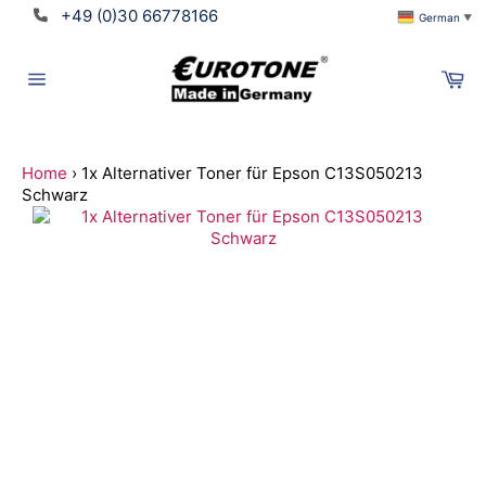
Direkt
+49 (0)30 66778166
German
▼
zum
Inhalt
Wa
Seitennavigation
Home
›
1x Alternativer Toner für Epson C13S050213
Schwarz
Suchen
Translation
missing:
de.ymm_app.searchbox_title