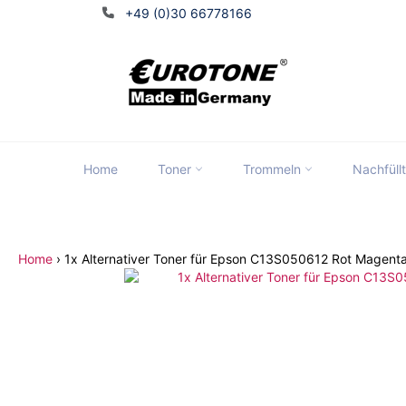
Direkt
+49 (0)30 66778166
zum
Inhalt
Home
Toner
Trommeln
Nachfüll
Tran
Home
›
1x Alternativer Toner für Epson C13S050612 Rot Magent