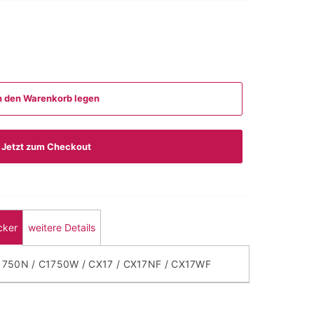
n den Warenkorb legen
Jetzt zum Checkout
cker
weitere Details
C1750N / C1750W / CX17 / CX17NF / CX17WF