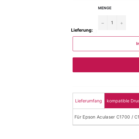
MENGE
−
+
Lieferung:
I
Lieferumfang
kompatible Dru
Für Epson Aculaser C1700 / 