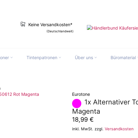
Keine Versandkosten*
(Deutschlandweit)
toner
Tintenpatronen
Über uns
Büromaterial
slation missing: de.ymm_app.searchbox_
a
Eurotone
1x Alternativer 
Magenta
Normaler
18,99 €
Preis
inkl. MwSt. zzgl.
Versandkosten